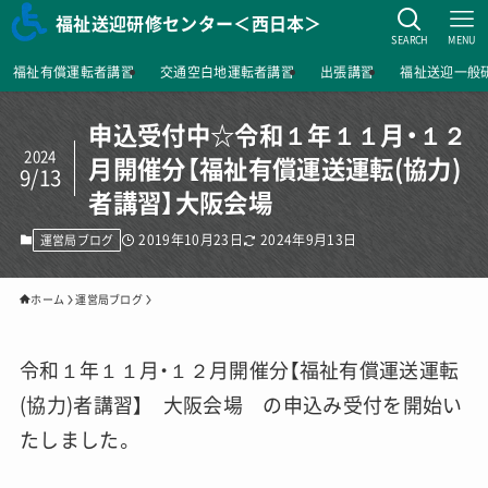
福祉送迎研修センター＜西日本＞
SEARCH
MENU
福祉有償運転者講習
交通空白地運転者講習
出張講習
福祉送迎一般
申込受付中☆令和１年１１月・１２
2024
月開催分【福祉有償運送運転(協力)
9/13
者講習】大阪会場
2019年10月23日
2024年9月13日
運営局ブログ
ホーム
運営局ブログ
令和１年１１月・１２月開催分【福祉有償運送運転
(協力)者講習】 大阪会場 の申込み受付を開始い
たしました。